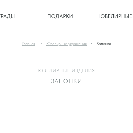
ГРАДЫ
ГРАДЫ
ПОДАРКИ
ЮВЕЛИРНЫЕ
ПОДАРКИ
ЮВЕЛИРНЫЕ
Главная
Ювелирные украшения
Запонки
УЧИТЬ КОНСУЛЬТ
ЮВЕЛИРНЫЕ ИЗДЕЛИЯ
ЗАПОНКИ
СОЗДАДИМ ВАШЕ УНИКАЛЬНО