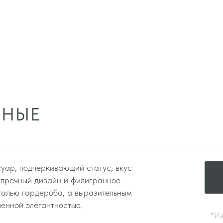
РНЫЕ
уар, подчеркивающий статус, вкус
зупречный дизайн и филигранное
талью гардероба, а выразительным
чённой элегантностью.
*Из