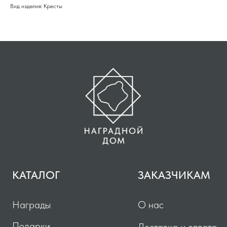
Вид изделия: Кресты
Награды
О нас
Подарки
Доставка и оплата
Ювелирные украшения
Контакты
КОНТАКТЫ
Тел: +7 933 278 28 28
Ювелирная продукция. Подарки. Сувениры
Тел: +7 903 612 64 09
Наградная продукция. Подарки. Сувениры
г.Москва, ул.Новоалексеевская д.20а, стр.1
nagradnoidom@yandex.ru
вконтакте
telegram
© Все права защищены, 2026
ООО «Зайцев Фэктори»
Юридические документы