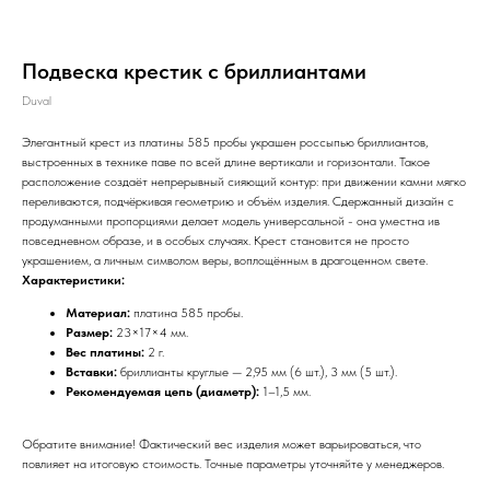
Подвеска крестик с бриллиантами
Duval
Элегантный крест из платины 585 пробы украшен россыпью бриллиантов,
выстроенных в технике паве по всей длине вертикали и горизонтали. Такое
расположение создаёт непрерывный сияющий контур: при движении камни мягко
переливаются, подчёркивая геометрию и объём изделия. Сдержанный дизайн с
продуманными пропорциями делает модель универсальной - она уместна ив
повседневном образе, и в особых случаях. Крест становится не просто
украшением, а личным символом веры, воплощённым в драгоценном свете.
Характеристики:
Материал:
платина 585 пробы.
Размер:
23×17×4 мм.
Вес платины:
2 г.
Вставки:
бриллианты круглые — 2,95 мм (6 шт.), 3 мм (5 шт.).
Рекомендуемая цепь (диаметр):
1–1,5 мм.
Обратите внимание! Фактический вес изделия может варьироваться, что
повлияет на итоговую стоимость. Точные параметры уточняйте у менеджеров.
КАТАЛОГ
ЗАКАЗЧИКАМ