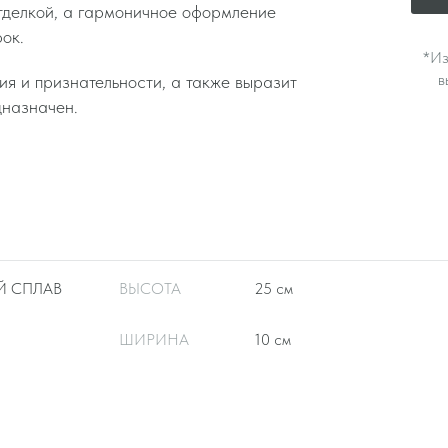
отделкой, а гармоничное оформление
ок.
Отправить
*Из
в
я и признательности, а также выразит
дназначен.
 СПЛАВ
ВЫСОТА
25 см
ШИРИНА
10 см