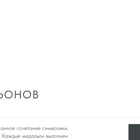
е
ЬОНОВ
анное сочетание символики,
. Каждый медальон выполнен
глашаетесь с политикой конфидециальности