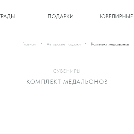
ГРАДЫ
ГРАДЫ
ПОДАРКИ
ЮВЕЛИРНЫЕ
ПОДАРКИ
ЮВЕЛИРНЫЕ
Главная
Авторские подарки
Комплект медальонов
ДЕЛАТЬ ЗАК
СУВЕНИРЫ
КОМПЛЕКТ МЕДАЛЬОНОВ
СОЗДАДИМ ВАШЕ УНИКАЛЬНО