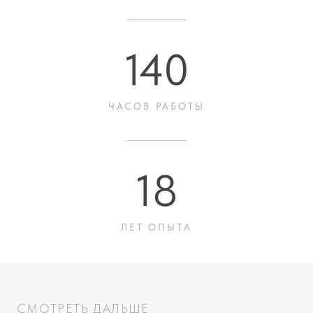
Тел: +7 903 612 64 09
Наградная продукция. Подарки. Сувениры
г.Москва, ул.Новоалексеевская д.20а, стр.1
nagradnoidom@yandex.ru
вконтакте
telegram
© Все права защищены, 2026
ООО «Зайцев Фэктори»
Юридические документы