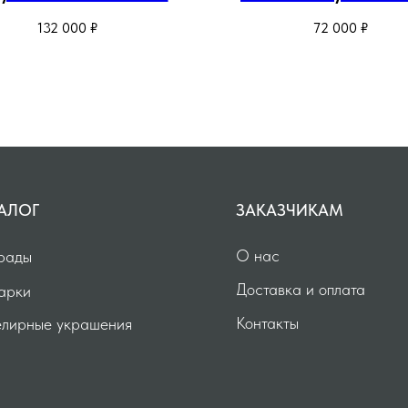
рога
сандалового дере
132 000
₽
72 000
₽
АЛОГ
ЗАКАЗЧИКАМ
О нас
рады
Доставка и оплата
арки
Контакты
лирные украшения