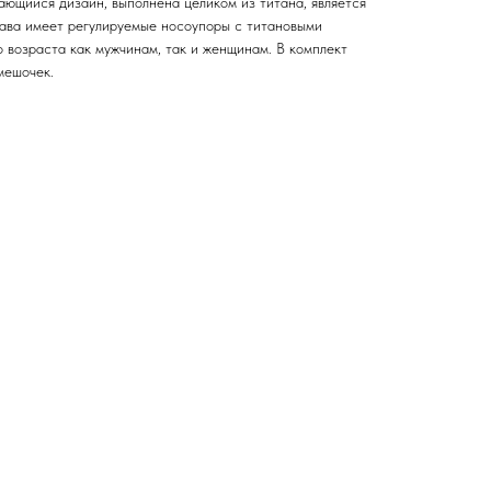
ющийся дизайн, выполнена целиком из титана, является
ава имеет регулируемые носоупоры с титановыми
 возраста как мужчинам, так и женщинам. В комплект
мешочек.