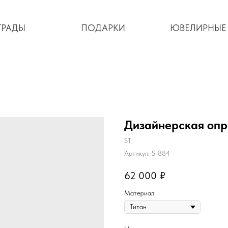
ГРАДЫ
ГРАДЫ
ПОДАРКИ
ЮВЕЛИРНЫЕ
ПОДАРКИ
ЮВЕЛИРНЫЕ
Дизайнерская опр
ST
Артикул:
S-884
62 000
₽
Материал