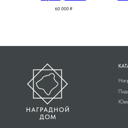
60 000
₽
КАТ
Наг
Под
Юве