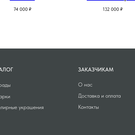
заушниками из санда
74 000
₽
132 000
₽
дерева
АЛОГ
ЗАКАЗЧИКАМ
О нас
рады
Доставка и оплата
арки
Контакты
лирные украшения