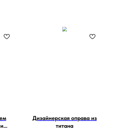
ием
Дизайнерская оправа из
 и
титана