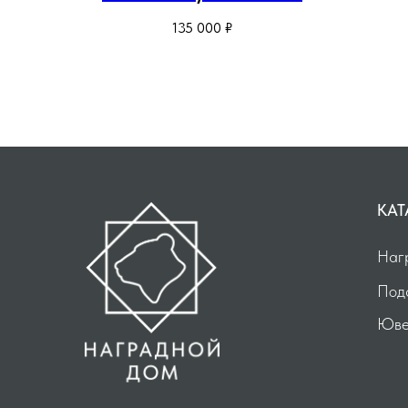
натурального рога
135 000
₽
КАТ
Наг
Под
Юве