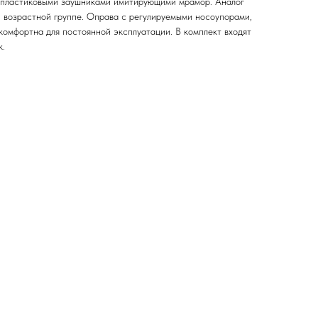
с пластиковыми заушниками имитирующими мрамор. Аналог
 возрастной группе. Оправа с регулируемыми носоупорами,
комфортна для постоянной эксплуатации. В комплект входят
к.